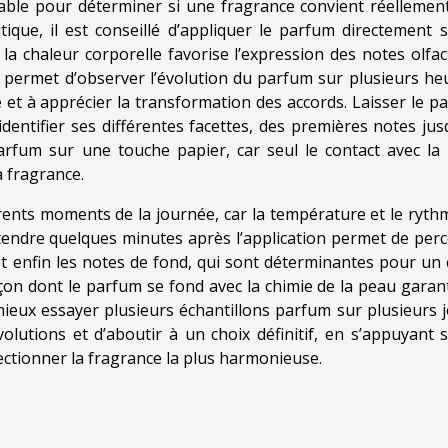
able pour déterminer si une fragrance convient réellement
ique, il est conseillé d’appliquer le parfum directement s
la chaleur corporelle favorise l’expression des notes olfact
n permet d’observer l’évolution du parfum sur plusieurs heu
e et à apprécier la transformation des accords. Laisser le p
identifier ses différentes facettes, des premières notes jus
 parfum sur une touche papier, car seul le contact avec la
a fragrance.
férents moments de la journée, car la température et le ryth
Attendre quelques minutes après l’application permet de perc
et enfin les notes de fond, qui sont déterminantes pour un 
açon dont le parfum se fond avec la chimie de la peau garant
 mieux essayer plusieurs échantillons parfum sur plusieurs j
olutions et d’aboutir à un choix définitif, en s’appuyant s
ectionner la fragrance la plus harmonieuse.