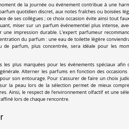
moment de la journée ou événement contribue à une har
un parfum quotidien discret, aux notes fraîches ou boisées lé
ce de ses collègues ; ce choix occasion évite ainsi tout faux
ant, miser sur un parfum événementiel plus intense, ave
sser une impression durable. L’expert parfumeur recomman
centration du parfum : une eau de toilette légère conviendr
au de parfum, plus concentrée, sera idéale pour les mo
ces les plus marquées pour les événements spéciaux afin 
générale. Alterner les parfums en fonction des occasions 
 pour son entourage. Pour s’assurer de faire un choix judic
m sur la peau lors de la sélection permet de mieux compr
s. Ainsi, le respect de l’environnement olfactif et une séle
raffiné lors de chaque rencontre.
r