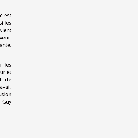
e est
i les
vient
venir
ante,
r les
ur et
forte
vail.
usion
e Guy