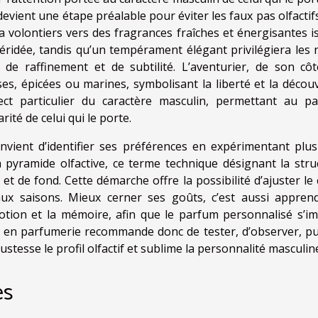
devient une étape préalable pour éviter les faux pas olfactif
volontiers vers des fragrances fraîches et énergisantes i
péridée, tandis qu’un tempérament élégant privilégiera les 
 de raffinement et de subtilité. L’aventurier, de son côt
es, épicées ou marines, symbolisant la liberté et la découv
ect particulier du caractère masculin, permettant au p
ité de celui qui le porte.
nvient d’identifier ses préférences en expérimentant plus
 pyramide olfactive, ce terme technique désignant la stru
t de fond. Cette démarche offre la possibilité d’ajuster le 
aux saisons. Mieux cerner ses goûts, c’est aussi appren
motion et la mémoire, afin que le parfum personnalisé s’i
 en parfumerie recommande donc de tester, d’observer, pu
stesse le profil olfactif et sublime la personnalité masculin
es