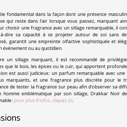
rôle fondamental dans la façon dont une présence masculin
tive qui reste dans l’air lorsque vous passez, marquant ains
ur choisir une fragrance avec un sillage remarquable, il con
t-à-dire sa capacité à se projeter autour de soi sans de
sé, garantit une empreinte olfactive sophistiquée et élég
un événement ou au quotidien.
re un sillage marquant, il est recommandé de privilégie
s que le bois, les épices ou le cuir, qui apportent profonde
asion est aussi judicieux : un parfum remarquable avec une 
us marquants, et une fragrance plus discrète pour le tra
ance de tester la fragrance sur peau afin d’observer sa diff
rfum homme emblématique par son sillage, Drakkar Noir d
nable :
pour plus d'infos, cliquez ici
.
asions