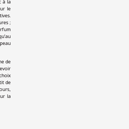
 à la
ur le
ives.
res ;
arfum
qu’au
 peau
me de
evoir
choix
it de
ours,
ur la