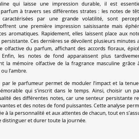
ine qui laisse une impression durable, il est essenti
parfum à travers ses différentes strates : les notes de têt
aractérisées par une grande volatilité, sont percept
s offrent une première impression saisissante mais éphé
s aromatiques. Rapidement, elles laissent place aux not
 persistante. Ces dernières se dévoilent plusieurs minutes 
re olfactive du parfum, affichant des accords floraux, épic
. Enfin, les notes de fond apparaissent plus tardiveme
nt la mémoire olfactive de la fragrance masculine grâce 
 ou l’ambre.
te par le parfumeur permet de moduler l’impact et la tenue
émorable qui s’inscrit dans le temps. Ainsi, choisir un p
qualité des différentes notes, car une senteur persistante r
tivantes et des notes de fond puissantes. Cette analyse perm
e à la personnalité et aux attentes de chacun, tout en s’ass
 distinguer et durer toute la journée.