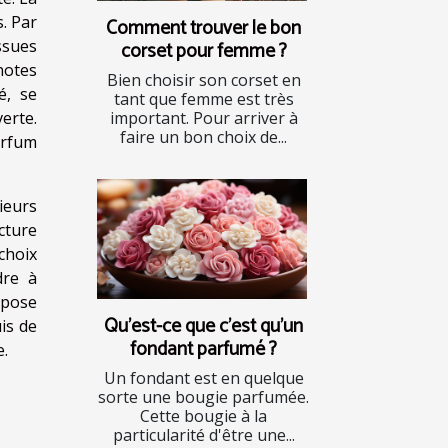
s. Par
Comment trouver le bon
ssues
corset pour femme ?
notes
Bien choisir son corset en
é, se
tant que femme est très
erte.
important. Pour arriver à
faire un bon choix de...
arfum
ieurs
cture
choix
dre à
mpose
Qu'est-ce que c'est qu'un
is de
fondant parfumé ?
e.
Un fondant est en quelque
sorte une bougie parfumée.
Cette bougie à la
particularité d'être une...