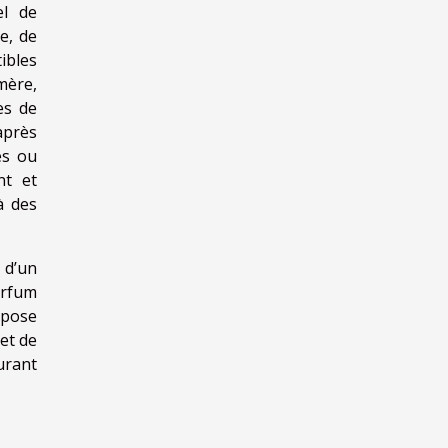
el de
e, de
ibles
mère,
es de
après
és ou
nt et
à des
 d’un
arfum
epose
et de
urant