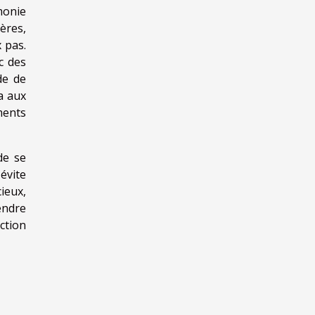
monie
gères,
 pas.
c des
de de
a aux
ments
de se
évite
ieux,
endre
ction