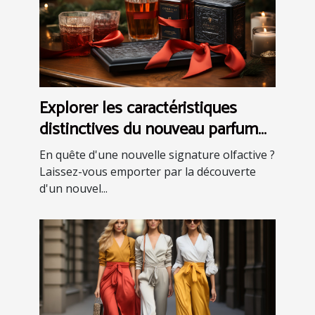
Explorer les caractéristiques
distinctives du nouveau parfum
pour homme: eau de toilette et
En quête d'une nouvelle signature olfactive ?
coffrets
Laissez-vous emporter par la découverte
d'un nouvel...