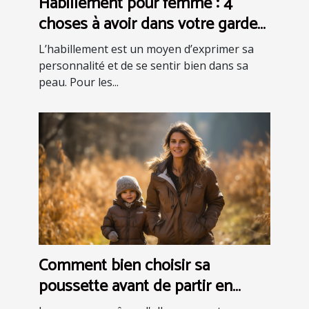
Habillement pour femme : 4
choses à avoir dans votre garde-
robe pour être bien habillée
L’habillement est un moyen d’exprimer sa
personnalité et de se sentir bien dans sa
peau. Pour les...
Comment bien choisir sa
poussette avant de partir en
aventure ?