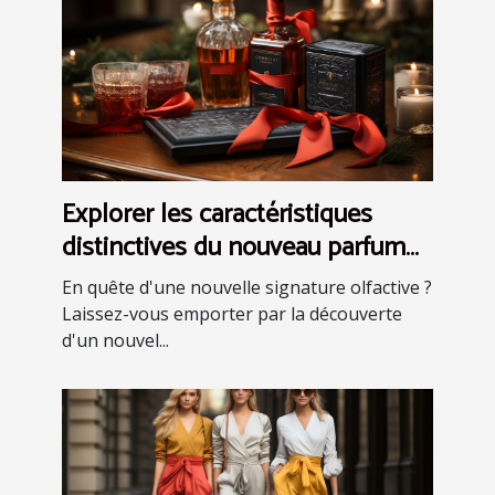
Explorer les caractéristiques
distinctives du nouveau parfum
pour homme: eau de toilette et
En quête d'une nouvelle signature olfactive ?
coffrets
Laissez-vous emporter par la découverte
d'un nouvel...