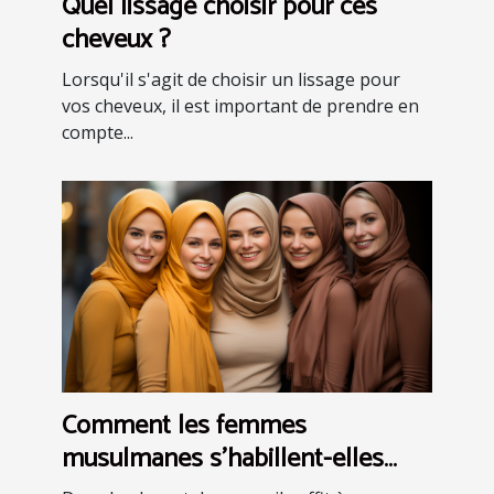
Quel lissage choisir pour ces
cheveux ?
Lorsqu'il s'agit de choisir un lissage pour
vos cheveux, il est important de prendre en
compte...
Comment les femmes
musulmanes s'habillent-elles
dans différentes parties du