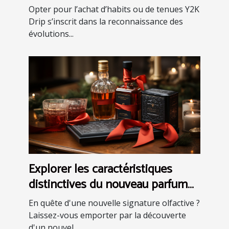
Opter pour l’achat d’habits ou de tenues Y2K
Drip s’inscrit dans la reconnaissance des
évolutions...
Explorer les caractéristiques
distinctives du nouveau parfum
pour homme: eau de toilette et
En quête d'une nouvelle signature olfactive ?
coffrets
Laissez-vous emporter par la découverte
d'un nouvel...