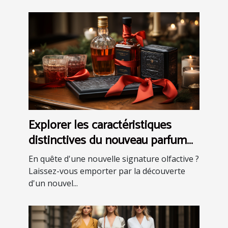
Explorer les caractéristiques
distinctives du nouveau parfum
pour homme: eau de toilette et
En quête d'une nouvelle signature olfactive ?
coffrets
Laissez-vous emporter par la découverte
d'un nouvel...